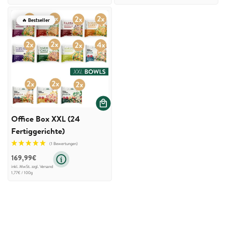
🔥 Bestseller
Office Box XXL (24
Fertiggerichte)
(1 Bewertungen)
169,99€
inkl. MwSt. zzgl.
Versand
Grundpreis
pro
1,77€
/
100g