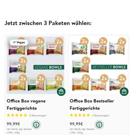
Jetzt zwischen 3 Paketen wählen:
🌱 Vegan
Office Box vegane
Office Box Bestseller
Fertiggerichte
Fertiggerichte
(2 Bewertungen)
(1 Bewertungen)
99,99€
99,99€
inkl. MwSt. zzgl.
Versand
inkl. MwSt. zzgl.
Versand
Grundpreis
pro
Grundpreis
pro
1,79€
/
100g
1,79€
/
100g