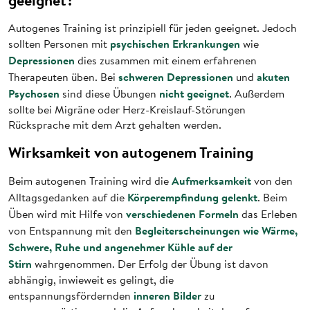
geeignet?
Autogenes Training ist prinzipiell für jeden geeignet. Jedoch
psychischen Erkrankungen
sollten Personen mit
wie
Depressionen
dies zusammen mit einem erfahrenen
schweren Depressionen
akuten
Therapeuten üben. Bei
und
Psychosen
nicht geeignet
sind diese Übungen
. Außerdem
sollte bei Migräne oder Herz-Kreislauf-Störungen
Rücksprache mit dem Arzt gehalten werden.
Wirksamkeit von autogenem Training
Aufmerksamkeit
Beim autogenen Training wird die
von den
Körperempfindung gelenkt
Alltagsgedanken auf die
. Beim
verschiedenen Formeln
Üben wird mit Hilfe von
das Erleben
Begleiterscheinungen wie Wärme,
von Entspannung mit den
Schwere, Ruhe und angenehmer Kühle auf der
Stirn
wahrgenommen. Der Erfolg der Übung ist davon
abhängig, inwieweit es gelingt, die
inneren Bilder
entspannungsfördernden
zu